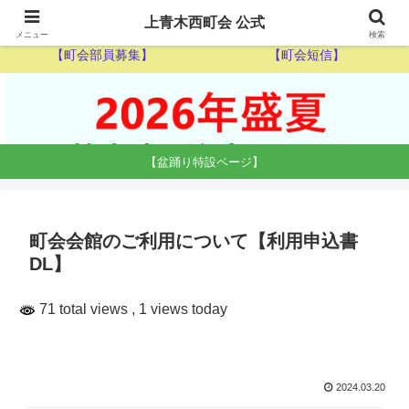
【ゴミ収集カレンダー】
【休日当番医】
上青木西町会 公式
メニュー
検索
【町会部員募集】
【町会短信】
【盆踊り特設ページ】
町会会館のご利用について【利用申込書
DL】
71 total views
, 1 views today
2024.03.20