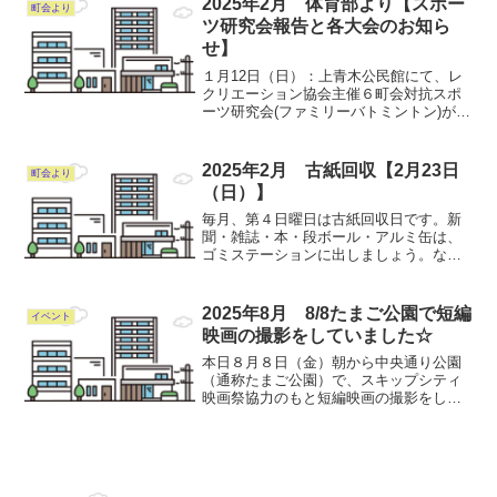
2025年2月 体育部より【スポー
町会より
て、ご協力のお願...
ツ研究会報告と各大会のお知ら
せ】
１月12日（日）：上青木公民館にて、レ
クリエーション協会主催６町会対抗スポ
ーツ研究会(ファミリーバトミントン)が開
催され、西町会が“全勝優勝”でした🏆2月
９日（日）：「川口公民館対抗スポレッ
ク大会」へ上青木を代表して西町会が出
2025年2月 古紙回収【2月23日
町会より
場！ 応援よろ...
（日）】
毎月、第４日曜日は古紙回収日です。新
聞・雑誌・本・段ボール・アルミ缶は、
ゴミステーションに出しましょう。な
お、安全を考慮して見える場所に置いて
も構いません。アルミ缶はつぶさずに出
し、又吸い殻や他の物（スチ-ル缶、ペッ
2025年8月 8/8たまご公園で短編
イベント
トボトル）は入れないで下...
映画の撮影をしていました☆
本日８月８日（金）朝から中央通り公園
（通称たまご公園）で、スキップシティ
映画祭協力のもと短編映画の撮影をして
いました。担当のKさんへお聞きしたとこ
ろ、トイレの中を舞台にした“ワンシチュ
エーションコメディ”の映画だそうです。
あちこちのトイレで...