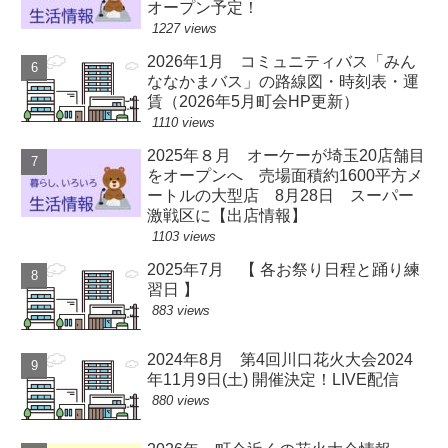
オープン予定！
1227 views
2026年1月 コミュニティバス「みん
ななかまバス」の路線図・時刻表・運
賃（2026年5月町会HP更新）
1110 views
2025年８月 オーケーが埼玉20店舗目
をオープンへ 売場面積約1600平方メ
ートルの大型店 8月28日 スーパー
激戦区に【出店情報】
1103 views
2025年7月 【 各お祭り日程と踊り練
習日 】
883 views
2024年8月 第4回川口花火大会2024
年11月9日(土) 開催決定！LIVE配信
880 views