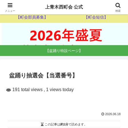
【ゴミ収集カレンダー】
【休日当番医】
上青木西町会 公式
メニュー
検索
【町会部員募集】
【町会短信】
【盆踊り特設ページ】
盆踊り抽選会【当選番号】
191 total views
, 1 views today
2026.06.18
この記事は
約1分
で読めます。