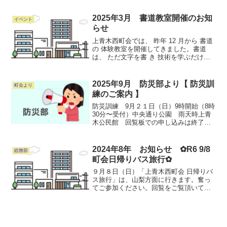
平穏無事な一年となりますように
🐴 防災部長（副町会
長）
2025年3月 書道教室開催のお知
イベント
らせ
上青木西町会では、 昨年 12 月から 書道
の 体験教室を開催してきました。書道
は、 ただ文字を書 き 技術を学ぶだけで
は なく「 集中力を養い、心を落ち着か
せ、自分と向き合う貴重な時間になる」
と思いました。役員の応援と協力のもと
2025年9月 防災部より【 防災訓
町会より
「学びなが...
練のご案内 】
防災訓練 9月２１日（日）9時開始（8時
30分〜受付）中央通り公園 雨天時上青
木公民館 回覧板での申し込みは終了し
ましたが参加希望または追加の方は
「氏名、班―組」を記入の上（用紙自
由） ①近所の又は知り合いの町会役員
2024年8年 お知らせ ✿R6 9/8
総務部
に手渡す。 ②町会一階...
町会日帰りバス旅行✿
９月８日（日）「上青木西町会 日帰りバ
ス旅行」は、山梨方面に行きます。奮っ
てご参加ください。回覧をご覧頂いてお
申し込みを‼お待ちしております。行こ
う、山梨へ!!