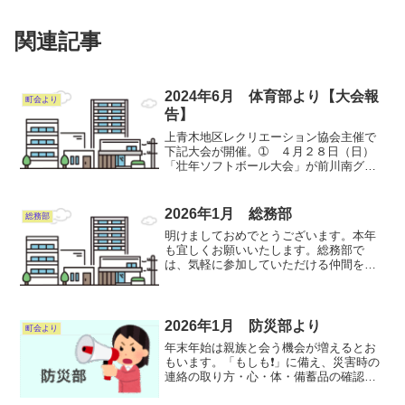
関連記事
2024年6月 体育部より【大会報
町会より
告】
上青木地区レクリエーション協会主催で
下記大会が開催。➀ ４月２８日（日）
「壮年ソフトボール大会」が前川南グラ
ンドで開催され上青木西町会は“３位”でし
た。➁ ５月１９日（日）「婦人バレー
ボール大会」が川口体育武道センターで
2026年1月 総務部
総務部
開催され上青木西町会...
明けましておめでとうございます。本年
も宜しくお願いいたします。総務部で
は、気軽に参加していただける仲間を募
集しています。総務部は、派手さはあり
ませんが、行事の準備や連絡調整など、
町会を下支えする大切な役割を担ってい
ます。「ちょっと手伝ってみ...
2026年1月 防災部より
町会より
年末年始は親族と会う機会が増えるとお
もいます。「もしも❗️」に備え、災害時の
連絡の取り方・心・体・備蓄品の確認を
お願いします。乾燥してます火の用心！