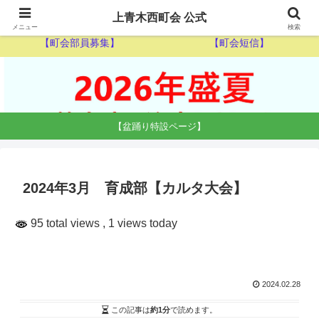
【ゴミ収集カレンダー】
【休日当番医】
上青木西町会 公式
メニュー
検索
【町会部員募集】
【町会短信】
【盆踊り特設ページ】
2024年3月 育成部【カルタ大会】
95 total views
, 1 views today
2024.02.28
この記事は
約1分
で読めます。