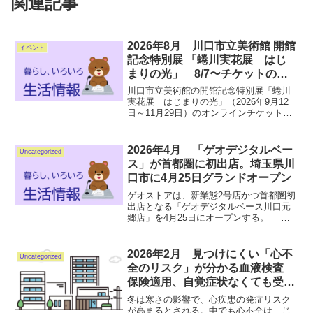
関連記事
2026年8月 川口市立美術館 開館
イベント
記念特別展 「蜷川実花展 はじ
まりの光」 8/7〜チケットの販
売開始しました
川口市立美術館の開館記念特別展「蜷川
実花展 はじまりの光」（2026年9月12
日～11月29日）のオンラインチケット・
前売券の販売を開始しました。展覧会情
報の詳細は、「蜷川実花展 はじまりの
光」展覧会ページをご覧ください。■ 前
2026年4月 「ゲオデジタルベー
Uncategorized
売り/オンラ...
ス」が首都圏に初出店。埼玉県川
口市に4月25日グランドオープン
ゲオストアは、新業態2号店かつ首都圏初
出店となる「ゲオデジタルベース川口元
郷店」を4月25日にオープンする。
「ゲオデジタルベース」は、スマホやゲ
ーム、PC、カメラ、リテール家電といっ
たあらゆるデジタル製品の販売・買取
2026年2月 見つけにくい「心不
Uncategorized
に、修理、設定相談、...
全のリスク」が分かる血液検査
保険適用、自覚症状なくても受け
て
冬は寒さの影響で、心疾患の発症リスク
が高まるとされる。中でも心不全は、じ