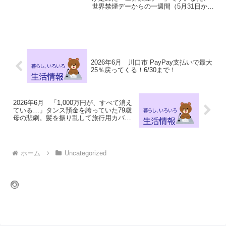
世界禁煙デーからの一週間（5月31日から
6月6日まで）は、厚生労働省が「禁煙週
間」と定めており、川口市も禁煙及び受
動喫煙防止の普及啓発に取り組んでいま
す。この機会に...
2026年6月 川口市 PayPay支払いで最大
25％戻ってくる！6/30まで！
2026年6月 「1,000万円が、すべて消え
ている…」タンス預金を誇っていた79歳
母の悲劇。髪を振り乱して旅行用カバン
に詰め込んでいた“紙切れ”の正体
ホーム
Uncategorized