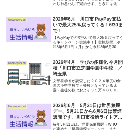
わじわ悪化して完治せず、ときには死に
至るというやっかいな病。早期発見は難
しいとされているが、医療機関で血液検
査をすれば、早めに把握することができ
2026年6月 川口市 PayPay支払
Uncategorized
る。心疾患は日本人の死因...
いで最大25％戻ってくる！6/30ま
で！
【PayPayでの支払いで最大25％戻ってく
るキャンペーン実施中！】実施期間…令
和8年6月1日（月）から令和8年6月30日
（火）まで対象店舗…川口市内のPayPay
加盟店（一部の店舗を除く）付与上限…
2,000ポイント/回、10,000ポイ...
2026年4月 学びの多様化 今月開
Uncategorized
校「川口市立芝園学園中学校」／
埼玉県
文部科学省が調査した２０２４年度の全
国の小中学校で不登校となっている児
童・生徒の数はおよそ３５万４０００人
で、過去最多となっています。 このう
ち川口市立芝園学園中学校が８日、報道
陣に公開されました。 川口市立芝園学
2026年6月 5月31日は世界禁煙
Uncategorized
園中学校は、不登校を経験す...
デー、5月31日から6月6日は禁煙
週間です。川口市役所ライトアッ
プ
毎年5月31日は、世界保健機関（WHO）
が定めた「世界禁煙デー」です。また、