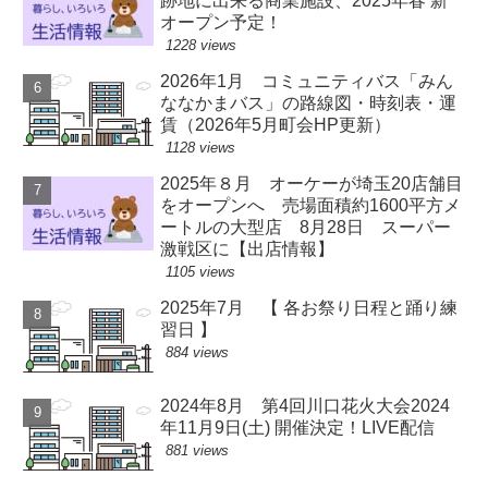
跡地に出来る商業施設、2025年春 新
オープン予定！
1228 views
2026年1月 コミュニティバス「みん
ななかまバス」の路線図・時刻表・運
賃（2026年5月町会HP更新）
1128 views
2025年８月 オーケーが埼玉20店舗目
をオープンへ 売場面積約1600平方メ
ートルの大型店 8月28日 スーパー
激戦区に【出店情報】
1105 views
2025年7月 【 各お祭り日程と踊り練
習日 】
884 views
2024年8月 第4回川口花火大会2024
年11月9日(土) 開催決定！LIVE配信
881 views