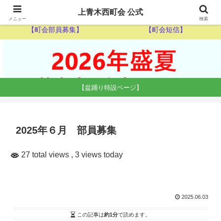
【ゴミ収集カレンダー】
【休日当番医】
上青木西町会 公式
メニュー
検索
【町会部員募集】
【町会短信】
【盆踊り特設ページ】
2025年６月 部員募集
27 total views
, 3 views today
2025.06.03
この記事は
約1分
で読めます。