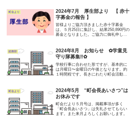
します。防災部 木下
2024年7月 厚生部より 【 赤十
町会より
字募金の報告 】
皆様よりご協力頂きました赤十字募金
は、５月25日に集計し、結果250,890円の
募金となりました。ご協力に御礼申し上
げます。募金は、６月14日に日本赤十字
社埼玉県支部川口市地区に納入させて頂
き ました。
2024年8月 お知らせ ✿学童見
総務部
守り隊募集‼︎✿
学校行事に合わせた形ですが、基本的に
は月曜日〜金曜日の午後となります。約
１時間程です。長きにわたり町会活動の
１枠であり、特に西町会は発祥町会とし
ての歴史もあり、大事な子供達を見守る
活動です。ぜひご参加お願い します。只
2024年5月 “町会長あいさつ”は
町会より
今夏休み中で中です。連...
お休みです
町会だより５月号は、掲載事項が多く
「町会長あいさつ」は失礼させてもらい
ます。また来月よろしくお願いします。