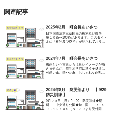
関連記事
2025年2月 町会長あいさつ
町会長あいさつ
日本国憲法第三章国民の権利及び義務
第１０条〜103条があります。このタイト
ルに「権利及び義務」が記されておりま
すが、全てを理解するのは大変です。町
会長になって６年間。権利を主張される
方からは情報として捉えれば有難いので
すが、義務という事か...
2024年7月 町会長あいさつ
町会長あいさつ
梅雨という言葉からは良いイメージが湧
きませんが、毎朝通学時に逢う子供達は
可愛い傘、華やか傘、おしゃれな雨靴、
ランドセルにはカラフルなカバー、そし
て傘の中からはお馴染みの黄色い帽子の
下から見える笑顔！！飽きることのない
一時です。なかには、毎日...
2024年8月 防災部より 【 9/29
町会より
防災訓練 】
9月２９日（日）9：00 防災訓練◆場
所 中央通り公園◆時 間 ９：０
０～１２：００（８：３０より受付開
始）今回は『避難所見学ツアー』を実施