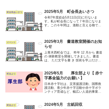
2025年5月 町会長あいさつ
町会長あいさつ
令和7年度総会5月11日(日)に行ないま
す。私が町会長になって７年目になりま
す。この６年間は、激動と言える物で、
町会の歴史の中でも、語れば長い時間が
必要でしょう。一つは時代の流れが変わ
ったことでもありますが、組織は生きて
いるものです。風通し...
2025年3月 書道教室開催のお知
イベント
らせ
上青木西町会では、 昨年 12 月から 書道
の 体験教室を開催してきました。書道
は、 ただ文字を書 き 技術を学ぶだけで
は なく「 集中力を養い、心を落ち着か
せ、自分と向き合う貴重な時間になる」
と思いました。役員の応援と協力のもと
2025年5月 厚生部より【 赤十
町会より
「学びなが...
字募金協力のお願い 】
日本赤十字社は、災害援護活動、国際救
護活動、青少年赤十字活動や赤十字ボラ
ンティア育成など、幅広い人道的事業を
行なっています。昨年、西町会では募金
額250,890円の協力を戴きました。今年
も、 組長さん が各ご家庭にお伺い致しま
2024年5月 古紙回収
町会より
してご協力のお...