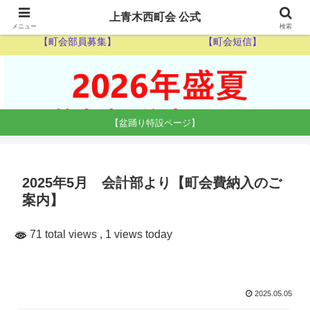
【ゴミ収集カレンダー】
【休日当番医】
上青木西町会 公式
メニュー
検索
【町会部員募集】
【町会短信】
【盆踊り特設ページ】
2025年5月 会計部より【町会費納入のご
案内】
71 total views
, 1 views today
2025.05.05