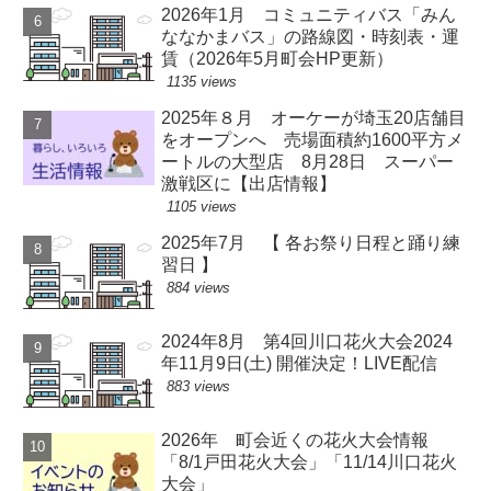
2026年1月 コミュニティバス「みん
ななかまバス」の路線図・時刻表・運
賃（2026年5月町会HP更新）
1135 views
2025年８月 オーケーが埼玉20店舗目
をオープンへ 売場面積約1600平方メ
ートルの大型店 8月28日 スーパー
激戦区に【出店情報】
1105 views
2025年7月 【 各お祭り日程と踊り練
習日 】
884 views
2024年8月 第4回川口花火大会2024
年11月9日(土) 開催決定！LIVE配信
883 views
2026年 町会近くの花火大会情報
「8/1戸田花火大会」「11/14川口花火
大会」