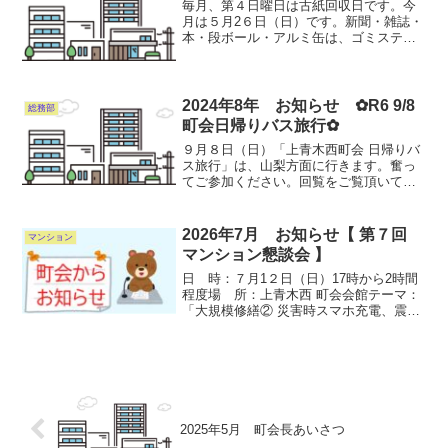
毎月、第４日曜日は古紙回収日です。今
月は５月2６日（日）です。新聞・雑誌・
本・段ボール・アルミ缶は、ゴミステー
ションに出しましょう。なお、安全を考
慮して見える場所に置いても構いませ
ん。アルミ缶はつぶさずに出し、又吸い
殻や他の物（スチ-ル缶・...
2024年8年 お知らせ ✿R6 9/8
総務部
町会日帰りバス旅行✿
９月８日（日）「上青木西町会 日帰りバ
ス旅行」は、山梨方面に行きます。奮っ
てご参加ください。回覧をご覧頂いてお
申し込みを‼お待ちしております。行こ
う、山梨へ!!
2026年7月 お知らせ【 第７回
マンション
マンション懇談会 】
日 時：７月1２日（日）17時から2時間
程度場 所：上青木西 町会会館テーマ：
「大規模修繕② 災害時スマホ充電、震感
ブレーカーについて」前回のテーマは
「大規模修繕」でした。ちょうど大規模
修繕での「談合」が報道されたことか
ら、基本的なことを勉...
2025年5月 町会長あいさつ