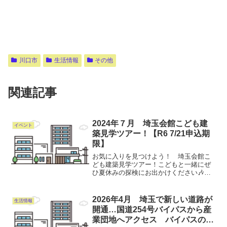
川口市
生活情報
その他
関連記事
2024年７月 埼玉会館こども建
イベント
築見学ツアー！【R6 7/21申込期
限】
お気に入りを見つけよう！ 埼玉会館こ
ども建築見学ツアー！こどもと一緒にぜ
ひ夏休みの探検にお出かけください🎶⛏
開催日：8/24(土)⛏対象：小学1～6年生の
こどもと保護者⛏申込期限：7/21(日)19時
必着✿お申込み方法などの詳細は、埼玉
2026年4月 埼玉で新しい道路が
生活情報
県H...
開通…国道254号バイパスから産
業団地へアクセス バイパスの向