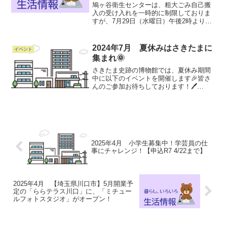
れの新規予約を再開済
鳩ヶ谷衛生センターは、粗大ごみ自己搬
入の受け入れを一時的に制限しておりま
すが、7月29日（水曜日）午後2時より新
規予約の受け付けを再開します。予約を
取れる日は、7月30日（木曜日）以降にな
ります。ご不便をおかけしますが、ご理
2024年7月 夏休みはさきたまに
イベント
解のほどよろしく...
集まれ🌞
さきたま史跡の博物館では、夏休み期間
中に以下のイベントを開催します🎉皆さ
んのご参加お待ちしております！🖊
7/20(土)・21(日)「オリジナル埴輪をつく
ろう」🖊8/3(土)・4(日)「中高生のための
博物館仕事体験」🖊8/11(日)「まが玉色...
2025年4月 小学生募集中！学芸員の仕
事にチャレンジ！【申込R7 4/22まで】
2025年4月 【埼玉県川口市】5月開業予
定の「ららテラス川口」に、「ミチュー
ルフォトスタジオ」がオープン！