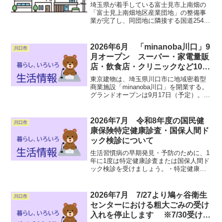
かい側に大型商業施設「ららぽー
埼玉県が着手している富士見市上南畑の
と富士見」、関越道などのインタ
「富士見上南畑地区産業団地」の整備事
業が完了し、同団地に隣接する国道254号
ーチェンジにも近く利便性が高く
バイパスからアクセスする市道などの開
通式と市道整備に伴って交差点に新設し
た信号機の点灯式が3月26日、同団地で開
2026年6月 「minanoba川口」9
川口市
かれた。 同団...
月オープン スーパー・家電量販
店・飲食店・クリニックなど10店
舗の出店が決定！
東京建物は、埼玉県川口市に地域密着型
商業施設「minanoba川口」を開業する。
グランドオープンは9月17日（予定）。出
店するテナント10店舗も決定し、うち9店
舗を公表した。●相模原に続く、
minanobaシリーズ2号物件 2025年3月
2026年7月 令和8年度の国民健
川口市
に...
康保険特定健康診査・国保人間ド
ック検診について
生活習慣病の早期発見・予防のために、1
年に1度は特定健康診査または国保人間ド
ック検診を受けましょう。・特定健康診
査または国保人間ドック検診いずれか年
度内1回の受診となります。・特定健康診
査についてのお問い合わせはこちらへ特
2026年7月 7/27より鳩ヶ谷衛生
川口市
定健診コールセンタ...
センターにおける粗大ごみの受け
入れを停止します ※7/30受け入