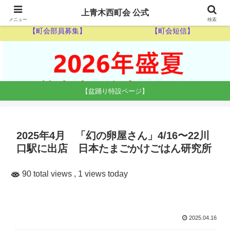
【ゴミ収集カレンダー】
【休日当番医】
上青木西町会 公式
メニュー
検索
【町会部員募集】
【町会短信】
【盆踊り特設ページ】
2025年4月 「幻の卵屋さん」4/16〜22川
口駅に出店 日本たまごかけごはん研究所
90 total views
, 1 views today
2025.04.16