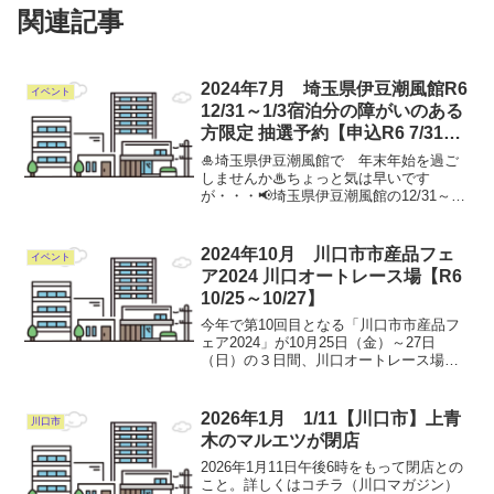
関連記事
2024年7月 埼玉県伊豆潮風館R6
イベント
12/31～1/3宿泊分の障がいのある
方限定 抽選予約【申込R6 7/31ま
で】
🎍埼玉県伊豆潮風館で 年末年始を過ご
しませんか♨ちょっと気は早いです
が・・・📢埼玉県伊豆潮風館の12/31～
1/3宿泊分の予約について抽選を行いま
す！往復ハガキ・FAX・メールで7/10か
ら7/31（当日消印有効）までにお申込み
2024年10月 川口市市産品フェ
イベント
ください🖊抽...
ア2024 川口オートレース場【R6
10/25～10/27】
今年で第10回目となる「川口市市産品フ
ェア2024」が10月25日（金）～27日
（日）の３日間、川口オートレース場で
開催されます。過去最多となる約150社・
団体の出展者が集い、川口の優れた名産
品や高い技術力をご覧いただけるほか、
2026年1月 1/11【川口市】上青
川口市
ものづくり体...
木のマルエツが閉店
2026年1月11日午後6時をもって閉店との
こと。詳しくはコチラ（川口マガジン）