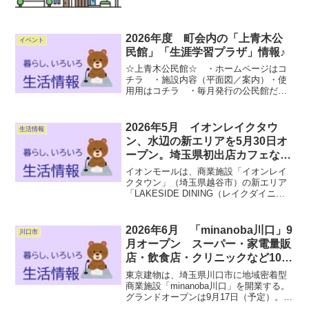
2026年度 町会内の「上青木公
イベント
民館」「生涯学習プラザ」情報♪
☆上青木公民館☆ ・ホームページはコ
チラ ・施設内容（平面図／案内）・使
用用はコチラ ・毎月発行の公民館だよ
りはコチラ☆生涯学習プラザ☆ ・ホー
ムページはコチラ ・施設内容（案
内）・使用用はコチラ ・行事予定はコ
2026年5月 イオンレイクタウ
生活情報
チラ2026年6月現在
ン、水辺の新エリアを5月30日オ
ープン。埼玉県初出店カフェなど
10店舗、芝生広場＆アクティビテ
イオンモールは、商業施設「イオンレイ
ィも
クタウン」（埼玉県越谷市）の新エリア
「LAKESIDE DINING（レイクダイニン
グ）」と「LAKESIDE PARK（レイクパ
ーク）」を5月30日にオープンする。 レ
イクタウンのアウトレット側に広がる...
2026年6月 「minanoba川口」9
川口市
月オープン スーパー・家電量販
店・飲食店・クリニックなど10店
舗の出店が決定！
東京建物は、埼玉県川口市に地域密着型
商業施設「minanoba川口」を開業する。
グランドオープンは9月17日（予定）。出
店するテナント10店舗も決定し、うち9店