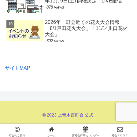
年11月9日(土) 開催決定！LIVE配信
878 views
2026年 町会近くの花火大会情報
「8/1戸田花火大会」「11/14川口花火
大会」
602 views
サイトMAP
© 2023 上青木西町会 公式.
町会のご案内
ホーム
西町会行事カレンダー
町会ＰＯＳＴ