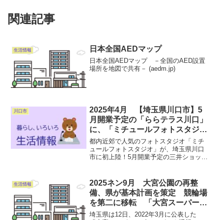
関連記事
日本全国AEDマップ
生活情報
日本全国AEDマップ －全国のAED設置
場所を地図で共有－ (aedm.jp)
2025年4月 【埼玉県川口市】5
川口市
月開業予定の「ららテラス川口」
に、「ミチュールフォトスタジ
オ」がオープン！
都内近郊で人気のフォトスタジオ「ミチ
ュールフォトスタジオ」が、埼玉県川口
市に初上陸！5月開業予定の三井ショッピ
ングパーク「ららテラス川口」内にオー
プンする。詳しくはコチラ
2025ネン9月 大宮公園の再整
生活情報
備、県が基本計画を策定 競輪場
を第二に移転 「大宮スーパー・
ボールパーク構想」の具現化へ
埼玉県は12日、2022年3月に公表した