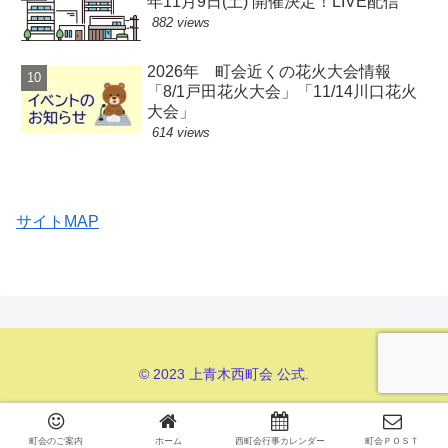
年11月9日(土) 開催決定！LIVE配信
882 views
2026年 町会近くの花火大会情報
「8/1戸田花火大会」「11/14川口花火
大会」
614 views
サイトMAP
© 2023 上青木西町会 公式.
町会のご案内
ホーム
西町会行事カレンダー
町会ＰＯＳＴ