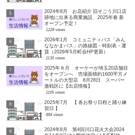
2024年8月 お店紹介 旧そごう川口店
跡地に出来る商業施設、2025年春 新
オープン予定！
1228 views
2026年1月 コミュニティバス「みん
ななかまバス」の路線図・時刻表・運
賃（2026年5月町会HP更新）
1130 views
2025年８月 オーケーが埼玉20店舗目
をオープンへ 売場面積約1600平方メ
ートルの大型店 8月28日 スーパー
激戦区に【出店情報】
1105 views
2025年7月 【 各お祭り日程と踊り練
習日 】
884 views
2024年8月 第4回川口花火大会2024