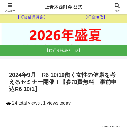
【ゴミ収集カレンダー】
【休日当番医】
上青木西町会 公式
メニュー
検索
【町会部員募集】
【町会短信】
【盆踊り特設ページ】
2024年9月 R6 10/10働く女性の健康を考
えるセミナー開催！【参加費無料 事前申
込R6 10/1】
24 total views
, 1 views today