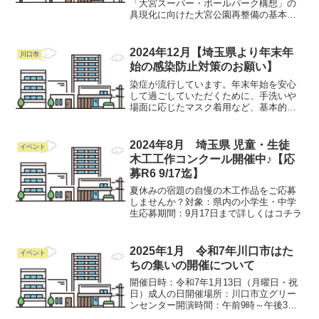
「試合のある日もない日も楽しめ
「大宮スーパー・ボールパーク構想」の
具現化に向けた大宮公園再整備の基本計
る公園」コンセプト
画を策定し、大宮競輪場を多目的競技場
として第一公園内から第二公園へ移転す
る方針を発表した。「試合がある日もな
2024年12月【埼玉県より年末年
川口市
い日も楽しめる公園」...
始の感染防止対策のお願い】
染症が流行しています。年末年始を安心
して過ごしていただくために、手洗いや
場面に応じたマスク着用など、基本的な
感染防止対策の継続をお願いします。医
療機関の受診を迷う場合は、埼玉県救急
電話相談（#7119）をご活用ください。
2024年8月 埼玉県 児童・生徒
イベント
◆12/28～1/5...
木工工作コンクール開催中♪【応
募R6 9/17迄】
夏休みの宿題の自慢の木工作品をご応募
しませんか？対象：県内の小学生・中学
生応募期間：9月17日まで詳しくはコチラ
2025年1月 令和7年川口市はた
イベント
ちの集いの開催について
開催日時：令和7年1月13日（月曜日・祝
日）成人の日開催場所：川口市立グリー
ンセンター開演時間：午前9時～午後3時
（記念品引換は午後2時まで）式典時間：