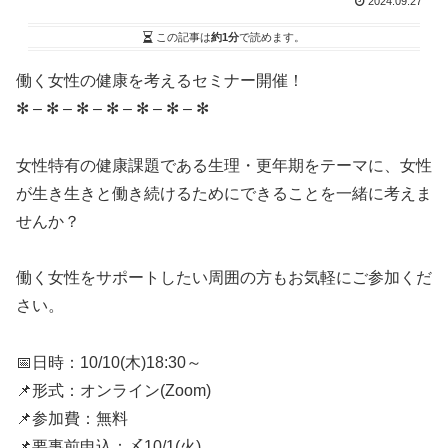
2024.09.27
この記事は
約1分
で読めます。
働く女性の健康を考えるセミナー開催！
✻ – ✻ – ✻ – ✻ – ✻ – ✻ – ✻
女性特有の健康課題である生理・更年期をテーマに、女性
が生き生きと働き続けるためにできることを一緒に考えま
せんか？
働く女性をサポートしたい周囲の方もお気軽にご参加くだ
さい。
📅日時：10/10(木)18:30～
📌形式：オンライン(Zoom)
📌参加費：無料
📌要事前申込：〆10/1(火)