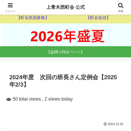
【ゴミ収集カレンダー】
【休日当番医】
上青木西町会 公式
メニュー
検索
【町会部員募集】
【町会短信】
【盆踊り特設ページ】
2024年度 次回の班長さん定例会【2025
年2/3】
50 total views
, 2 views today
2024.12.01