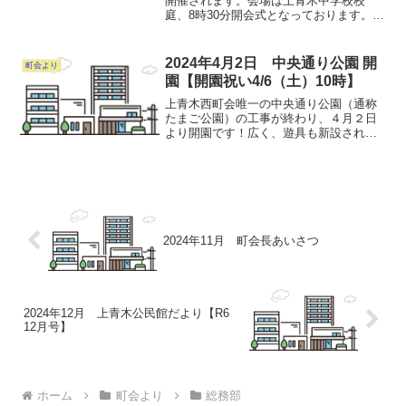
開催されます。会場は上青木中学校校
庭、8時30分開会式となっております。ご
家族・ご近所お誘いあわせの上、奮って
ご参加ください。別記 ９月１日(日)に開
催予定でした、「川口市民体育祭中央大
2024年4月2日 中央通り公園 開
町会より
会」に西町会...
園【開園祝い4/6（土）10時】
上青木西町会唯一の中央通り公園（通称
たまご公園）の工事が終わり、４月２日
より開園です！広く、遊具も新設されて
おり、上青木西町会主催“開園祝いを子供
達としたいと思います。ぜひ来てくださ
い。公園でのマナーも一緒に考えましょ
う！子供達あつまれ～...
2024年11月 町会長あいさつ
2024年12月 上青木公民館だより【R6
12月号】
ホーム
町会より
総務部