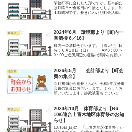
学校行事に合わせた形ですが、基本的に
は月曜日〜金曜日の午後となります。約
１時間程です。長きにわたり町会活動の
１枠であり、特に西町会は発祥町会とし
ての歴史もあり、大事な子供達を見守る
活動です。ぜひご参加お願いします。
2024年6月 環境部より【町内一
町会より
斉清掃 6／16】
町内一斉清掃を行います。（雨天行）日
時：６月1６日（日） AM8：00 〜
9：00ご近所周辺の道路の清掃をお願いし
ます。ゴミ袋は環境部員が当日配布致し
ますが、ゴミは各自お持ち帰り頂き、次
の日の一般ごみに出してください。町内
2026年5月 会計部より【町会
会計部
美化にご協力...
費の集金】
５月初旬から組長さんが、令和8年度分町
会費の集金にお伺いします。よろしくお
願いいたします。詐欺被害もでていま
す。ご近所の組長さん以外、集金に伺う
ことは絶対にありません。気を付けてく
ださい。会計部長
2024年10月 体育部より【R6
町会より
10/6連合上青木地区体育祭のお知
らせ】
10月6日(日)に、「上青木地区体育祭」が