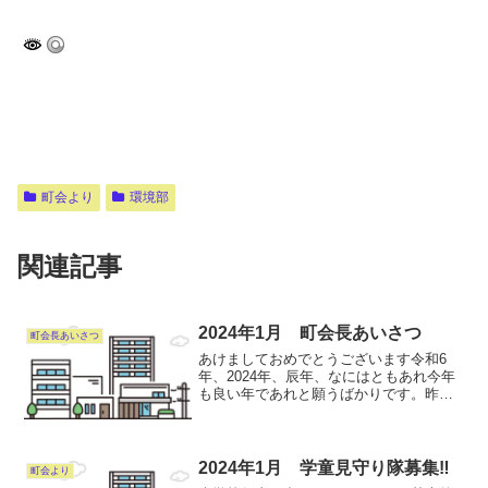
町会より
環境部
関連記事
2024年1月 町会長あいさつ
町会長あいさつ
あけましておめでとうございます令和6
年、2024年、辰年、なにはともあれ今年
も良い年であれと願うばかりです。昨年
は町会会館という拠点を置きました。活
動の足場となる重要な地点ですが、それ
もいつでもきれいに、よごれがなく清潔
なさまは、一歩を踏み...
2024年1月 学童見守り隊募集‼︎
町会より