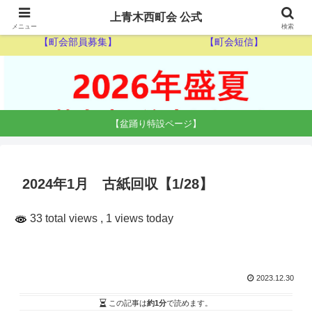
【ゴミ収集カレンダー】
【休日当番医】
上青木西町会 公式
メニュー
検索
【町会部員募集】
【町会短信】
【盆踊り特設ページ】
2024年1月 古紙回収【1/28】
33 total views
, 1 views today
2023.12.30
この記事は
約1分
で読めます。