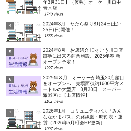
年3月31日】（仮称）オーケー川口中
青木店
1740 views
2024年8月 たたら祭り8月24日(土)・
25日(日)開催！
1565 views
2024年8月 お店紹介 旧そごう川口店
跡地に出来る商業施設、2025年春 新
オープン予定！
1227 views
2025年８月 オーケーが埼玉20店舗目
をオープンへ 売場面積約1600平方メ
ートルの大型店 8月28日 スーパー
激戦区に【出店情報】
1102 views
2026年1月 コミュニティバス「みん
ななかまバス」の路線図・時刻表・運
賃（2026年5月町会HP更新）
1097 views