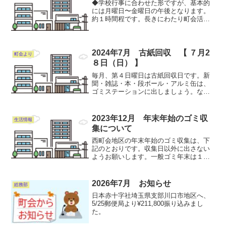
◆学校行事に合わせた形ですが、基本的
には月曜日〜金曜日の午後となります。
約１時間程です。長きにわたり町会活動
の１枠であり、特に西町会は発祥町会と
しての歴史もあり、大事な子供達を見守
る活動です。ぜひご参加お願いします。
2024年7月 古紙回収 【 ７月2
町会より
８日（日） 】
毎月、第４日曜日は古紙回収日です。新
聞・雑誌・本・段ボール・アルミ缶は、
ゴミステーションに出しましょう。な
お、安全を考慮して見える場所に置いて
も構いません。アルミ缶はつぶさずに出
し、又吸い殻や他の物(スチ-ル缶、ペット
2023年12月 年末年始のゴミ収
生活情報
ボトル)は入れないで下...
集について
西町会地区の年末年始のゴミ収集は、下
記のとおりです。収集日以外に出さない
ようお願いします。一般ゴミ年末は１２
月２８日（木）で終わりです。年始は１
月４日（木）からです。※１月１日
（月）の回収はありません。プラスチッ
2026年7月 お知らせ
総務部
クゴミ年末は１２月27日（水...
日本赤十字社埼玉県支部川口市地区へ、
5/25郵便局より¥211,800振り込みまし
た。