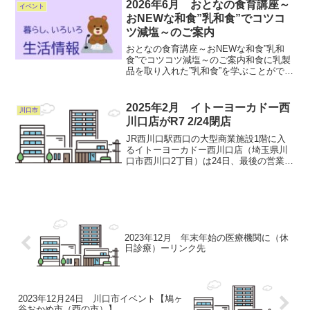
2026年6月 おとなの食育講座～
イベント
おNEWな和食”乳和食”でコツコ
ツ減塩～のご案内
おとなの食育講座～おNEWな和食”乳和
食”でコツコツ減塩～のご案内和食に乳製
品を取り入れた”乳和食”を学ぶことができ
る教室です。乳和食を取り入れた食事に
ついて、調理をしながら楽しく学びまし
ょう！●日時…令和8年6月30日（火）
2025年2月 イトーヨーカドー西
川口市
10：30～1...
川口店がR7 2/24閉店
JR西川口駅西口の大型商業施設1階に入
るイトーヨーカドー西川口店（埼玉県川
口市西川口2丁目）は24日、最後の営業を
終え閉店した。詳しくはコチラ（埼玉新
聞）
2023年12月 年末年始の医療機関に（休
日診療）ーリンク先
2023年12月24日 川口市イベント【鳩ヶ
谷おかめ市（酉の市）】