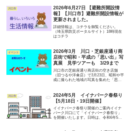
込みが必要です。詳細はコチラ
2026年6月27日 【避難所開設情
川口市
報】【川口市】避難所開設情報が
更新されました。
詳細情報は、コチラを御覧ください。
（埼玉県防災ポータルサイト）18時現在
はコチラ
2026年3月 川口・芝銀座通り商
イベント
店街で昭和・平成の「思い出」写
真展 見学ツアーも 3/29まで
川口市の芝銀座通り商店街の空き店舗
（旧つるや洋傘店）で3月23日、昭和や平
成に撮られた地域の写真を集めた「思い
出」写真展が始まった。 1960（昭和
35）年に誕生した同商店会には現在約50
の店舗・事業所が所属しているが、かつ
2024年5月 イイナパーク春祭り
川口市
ては200以上の...
【5月18日・19日開催】
イイナパーク春祭り開催のご案内イイナ
パーク川口にて「イイナパーク春祭り」
を開催いたします。日時は、令和6年5月
18日（土曜日）、5月19日（日曜日）で
す。春祭りイベントのパンフレット