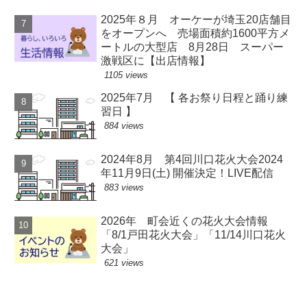
2025年８月 オーケーが埼玉20店舗目
をオープンへ 売場面積約1600平方メ
ートルの大型店 8月28日 スーパー
激戦区に【出店情報】
1105 views
2025年7月 【 各お祭り日程と踊り練
習日 】
884 views
2024年8月 第4回川口花火大会2024
年11月9日(土) 開催決定！LIVE配信
883 views
2026年 町会近くの花火大会情報
「8/1戸田花火大会」「11/14川口花火
大会」
621 views