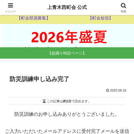
【ゴミ収集カレンダー】
【休日当番医】
上青木西町会 公式
メニュー
検索
【町会部員募集】
【町会短信】
【盆踊り特設ページ】
防災訓練申し込み完了
2025.08.16
この記事は
約1分
で読めます。
防災訓練のお申し込みありがとうございました。
ご入力いただいたメールアドレスに受付完了メールを送信